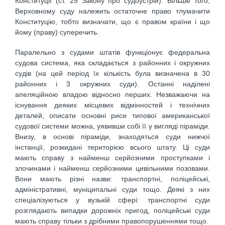
Конституції (ст. 25 Закону про судоустрій). Більше того,
Верховному суду належить остаточне право тлумачити
Конституцію, тобто визначати, що є правом країни і що
йому (праву) суперечить.
Паралельно з судами штатів функціонує федеральна
судова система, яка складається з районних і окружних
судів (на цей період їх кількість була визначена в 30
районних і 3 окружних суди). Останні наділені
апеляційною владою відносно перших. Незважаючи на
існування деяких місцевих відмінностей і технічних
деталей, описати основні риси типової американської
судової системи можна, уявивши собі її у вигляді піраміди.
Внизу, в основі піраміди, знаходяться суди нижчої
інстанції, розкидані територією всього штату. Ці суди
мають справу з найменш серйозними проступками і
злочинами і найменш серйозними цивільними позовами.
Вони мають різні назви: транспортні, поліцейські,
адміністративні, муніципальні суди тощо. Деякі з них
спеціалізуються у вузькій сфері: транспортні суди
розглядають випадки дорожніх пригод, поліцейські суди
мають справу тільки з дрібними правопорушеннями тощо.