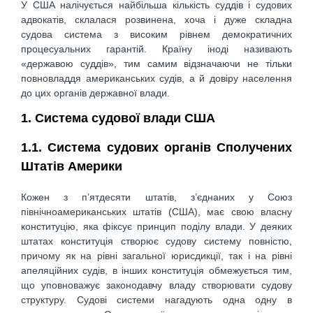
У США налічується найбільша кількість суддів і судових
адвокатів, склалася розвинена, хоча і дуже складна
судова система з високим рівнем демократичних
процесуальних гарантій. Країну іноді називають
«державою суддів», тим самим відзначаючи не тільки
повновладдя американських судів, а й довіру населення
до цих органів державної влади.
1. Система судової влади США
1.1. Система судових органів Сполучених
Штатів Америки
Кожен з п’ятдесяти штатів, з’єднаних у Союз
північноамериканських штатів (США), має свою власну
конституцію, яка фіксує принцип поділу влади. У деяких
штатах конституція створює судову систему повністю,
причому як на рівні загальної юрисдикції, так і на рівні
апеляційних судів, в інших конституція обмежується тим,
що уповноважує законодавчу владу створювати судову
структуру. Судові системи нагадують одна одну в