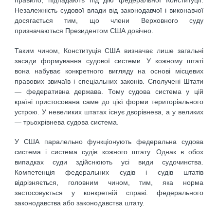
правило, підпадають під дію федеральної Конституції.
Незалежність судової влади від законодавчої і виконавчої
досягається тим, що члени Верховного суду
призначаються Президентом США довічно.
Таким чином, Конституція США визначає лише загальні
засади формування судової системи. У кожному штаті
вона набуває конкретного вигляду на основі місцевих
правових звичаїв і спеціальних законів. Сполучені Штати
— федеративна держава. Тому судова система у цій
країні пристосована саме до цієї форми територіального
устрою. У невеликих штатах існує дворівнева, а у великих
— трьохрівнева судова система.
У США паралельно функціонують федеральна судова
система і система судів кожного штату. Однак в обох
випадках суди здійснюють усі види судочинства.
Компетенція федеральних судів і судів штатів
відрізняється, головним чином, тим, яка норма
застосовується у конкретній справі: федерального
законодавства або законодавства штату.