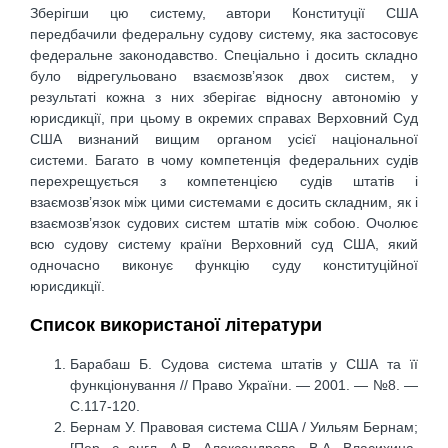
Зберігши цю систему, автори Конституції США
передбачили федеральну судову систему, яка застосовує
федеральне законодавство. Спеціально і досить складно
було відрегульовано взаємозв’язок двох систем, у
результаті кожна з них зберігає відносну автономію у
юрисдикції, при цьому в окремих справах Верховний Суд
США визнаний вищим органом усієї національної
системи. Багато в чому компетенція федеральних судів
перехрещується з компетенцією судів штатів і
взаємозв’язок між цими системами є досить складним, як і
взаємозв’язок судових систем штатів між собою. Очолює
всю судову систему країни Верховний суд США, який
одночасно виконує функцію суду конституційної
юрисдикції.
Список використаної літератури
Барабаш Б. Судова система штатів у США та її
функціонування // Право України. — 2001. — №8. —
С.117-120.
Бернам У. Правовая система США / Уильям Бернам;