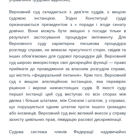
Верховний суд складається з дев’яти суддів, є вищою
судовою інстанцією. Згідно Конституції судді
призначаються президентом з » поради і згоди сенату
довічно. Вони можуть бути зміщені з посади тільки в
результаті застосування процедури імпічменту. Для
Верховного суду характерна письмова процедура
розгляду справи, не вимагає присутності сторін, свідків та
інших обов’язкових для судової процедури дій. Верховний
суд широко використовує свої дискреційні функції — право
приймати до провадження за власним розсудом справи,
що містять «федеральний питання». Крім того, Верховний
суд є вищою апеляційною інстанцією, яка перевіряє
рішення і вироки нижчестоящих судів. В якості суду
першої інстанції цей суд виступає по всіх спорах між
двома і більше штатами, між Союзом і штатом, у справах,
що порушуються одним штатом проти іншого громадян
або іноземців. Верховний суд вніс великий внесок у справу
захисту цивільних прав, ліквідацію расової дискримінації.
Судова система членів Федерації надзвичайно