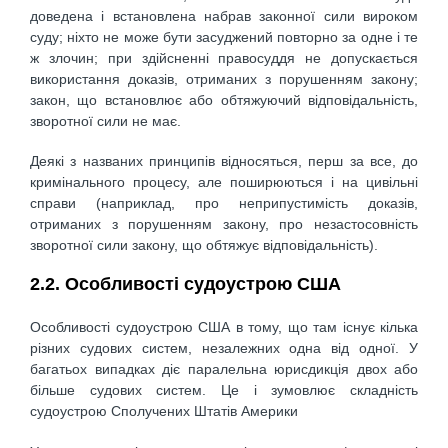
доведена і встановлена ​​набрав законної сили вироком
суду; ніхто не може бути засуджений повторно за одне і те
ж злочин; при здійсненні правосуддя не допускається
використання доказів, отриманих з порушенням закону;
закон, що встановлює або обтяжуючий відповідальність,
зворотної сили не має.
Деякі з названих принципів відносяться, перш за все, до
кримінального процесу, але поширюються і на цивільні
справи (наприклад, про неприпустимість доказів,
отриманих з порушенням закону, про незастосовність
зворотної сили закону, що обтяжує відповідальність).
2.2. Особливості судоустрою США
Особливості судоустрою США в тому, що там існує кілька
різних судових систем, незалежних одна від одної. У
багатьох випадках діє паралельна юрисдикція двох або
більше судових систем. Це і зумовлює складність
судоустрою Сполучених Штатів Америки