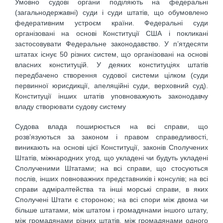
Умовно судові органи поділяють на федеральні
(загальнодержавні) суди і суди штатів, що обумовлено
федеративним устроєм країни. Федеральні суди
організовані на основі Конституції США і покликані
застосовувати Федеральне законодавство. У п’ятдесяти
штатах існує 50 різних систем, що організовані на основі
власних конституцій. У деяких конституціях штатів
передбачено створення судової системи цілком (суди
первинної юрисдикції, апеляційні суди, верховний суд).
Конституції інших штатів уповноважують законодавчу
владу створювати судову систему
Судова влада поширюється на всі справи, що
розв’язуються за законом і правом справедливості,
виникають на основі цієї Конституції, законів Сполучених
Штатів, міжнародних угод, що укладені чи будуть укладені
Сполученими Штатами; на всі справи, що стосуються
послів, інших повноважних представників і консулів; на всі
справи адміралтейства та інші морські справи, в яких
Сполучені Штати є стороною; на всі спори між двома чи
більше штатами, між штатом і громадянами іншого штату,
між громадянами різних штатів, між громадянами одного