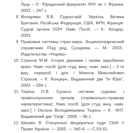
Луць – Л.: Юридичний факультет ЛНУ ім. І. Франка,
2003. – 247 с.
Молдован В.В. Судоустрій: Україна, Велика
Британія, Російська Федерація, США, ФРН, Франція.
Судові органи ООН: Навч. Посіб. — К.: Кондор,
2003.
Правовые системы стран мира. Энциклопедический
справочник /Под ред. Сухарева. — М.: 2003.:
Издательство «Норма».
Страхов М.М. Історія держави і права зарубіжних
країн: Навч. посіб. [для студ. вищ. навч. закл.] – 2-ге
вид., перероб. і доп. / Микола Миколайович
Страхов. – К: Концерн, Видавничий дім “Ін Юре”,
2003. – 584 с.
Тюріна О.В. Сучасні системи судових і
правоохоронних органів (порівняльно-правова
характеристика); Навч. посіб. [для студ. вищ. навч.
закл.] / Оксана Володимирівна Тюріна – К.: КНТ,
Видавничий дім “Скіф”, 2008. – 96 с.
Шишкін В. Спеціальні федеральні суди США //
Право України. — 2005. — №5-6. — С.59-61.