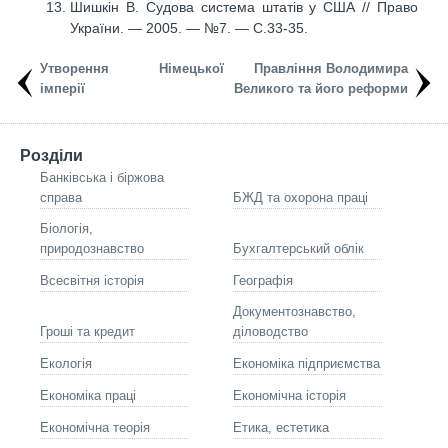
Шишкін В. Судова система штатів у США // Право
України. — 2005. — №7. — С.33-35.
Утворення Німецької
Правління Володимира
імперії
Великого та його реформи
Розділи
Банківська і біржова
справа
БЖД та охорона праці
Біологія,
природознавство
Бухгалтерський облік
Всесвітня історія
Географія
Документознавство,
Гроші та кредит
діловодство
Екологія
Економіка підприємства
Економіка праці
Економічна історія
Економічна теорія
Етика, естетика