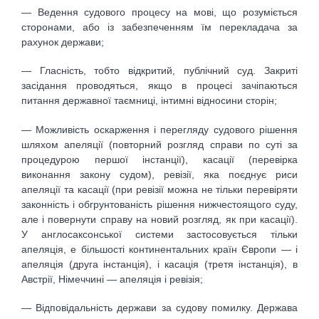
— Ведення судового процесу на мові, що розуміється
сторонами, або із забезпеченням їм перекладача за
рахунок держави;
— Гласність, тобто відкритий, публічний суд. Закриті
засідання проводяться, якщо в процесі зачіпаються
питання державної таємниці, інтимні відносини сторін;
— Можливість оскарження і перегляду судового рішення
шляхом апеляції (повторний розгляд справи по суті за
процедурою першої інстанції), касації (перевірка
виконання закону судом), ревізії, яка поєднує риси
апеляції та касації (при ревізії можна не тільки перевіряти
законність і обгрунтованість рішення нижчестоящого суду,
але і повернути справу на новий розгляд, як при касації).
У англосаксонської системи застосовується тільки
апеляція, е більшості континентальних країн Європи — і
апеляція (друга інстанція), і касація (третя інстанція), в
Австрії, Німеччині — апеляція і ревізія;
— Відповідальність держави за судову помилку. Держава