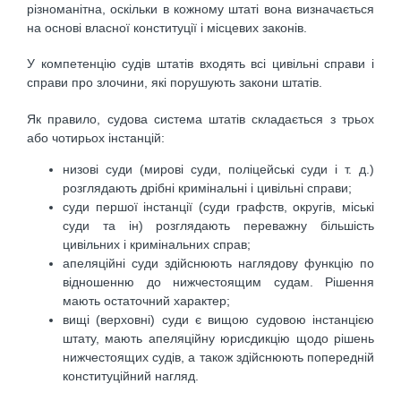
різноманітна, оскільки в кожному штаті вона визначається
на основі власної конституції і місцевих законів.
У компетенцію судів штатів входять всі цивільні справи і
справи про злочини, які порушують закони штатів.
Як правило, судова система штатів складається з трьох
або чотирьох інстанцій:
низові суди (мирові суди, поліцейські суди і т. д.)
розглядають дрібні кримінальні і цивільні справи;
суди першої інстанції (суди графств, округів, міські
суди та ін) розглядають переважну більшість
цивільних і кримінальних справ;
апеляційні суди здійснюють наглядову функцію по
відношенню до нижчестоящим судам. Рішення
мають остаточний характер;
вищі (верховні) суди є вищою судовою інстанцією
штату, мають апеляційну юрисдикцію щодо рішень
нижчестоящих судів, а також здійснюють попередній
конституційний нагляд.