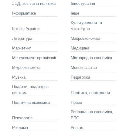
ЗЕД, зовнішня політика
Інвестування
Інформатика
Інше
Культурологія та
Історія України
мистецтво
Літературa
Макроекономіка
Маркетинг
Медицина
Менеджмент організації
Міжнародна економіка
Мікроекономіка
Мовознавство
Музика
Педагогіка
Податки, податкова
система
Політика, політологія
Політична економіка
Право
Регіональна економіка,
Психологія
РПС
Реклама
Релігія