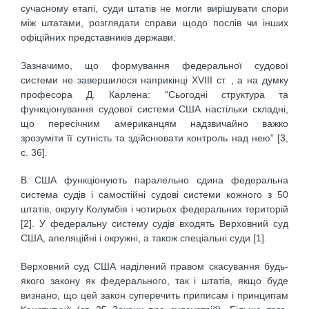
сучасному етапі, суди штатів не могли вирішувати спори
між штатами, розглядати справи щодо послів чи інших
офіційних представників держави.
Зазначимо, що формування федеральної судової
системи не завершилося наприкінці ХVІІІ ст. , а на думку
професора Д. Карлена: “Сьогодні структура та
функціонування судової системи США настільки складні,
що пересічним американцям надзвичайно важко
зрозуміти її сутність та здійснювати контроль над нею” [3,
с. 36].
В США функціонують паралельно єдина федеральна
система судів і самостійні судові системи кожного з 50
штатів, округу Колумбія і чотирьох федеральних територій
[2]. У федеральну систему судів входять Верховний суд
США, апеляційні і окружні, а також спеціальні суди [1].
Верховний суд США наділений правом скасування будь-
якого закону як федерального, так і штатів, якщо буде
визнано, що цей закон суперечить приписам і принципам