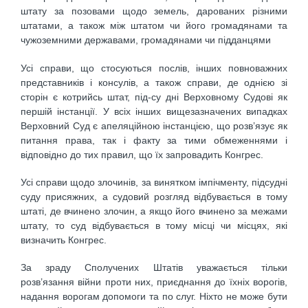
штату за позовами щодо земель, дарованих різними
штатами, а також між штатом чи його громадянами та
чужоземними державами, громадянами чи підданцями
Усі справи, що стосуються послів, інших повноважних
представників і консулів, а також справи, де однією зі
сторін є котрийсь штат, під-су дні Верховному Судові як
першій інстанції. У всіх інших вищезазначених випадках
Верховний Суд є апеляційною інстанцією, що розв’язує як
питання права, так і факту за тими обмеженнями і
відповідно до тих правил, що їх запровадить Конгрес.
Усі справи щодо злочинів, за винятком імпічменту, підсудні
суду присяжних, а судовий розгляд відбувається в тому
штаті, де вчинено злочин, а якщо його вчинено за межами
штату, то суд відбувається в тому місці чи місцях, які
визначить Конгрес.
За зраду Сполучених Штатів уважається тільки
розв’язання війни проти них, приєднання до їхніх ворогів,
надання ворогам допомоги та по слуг. Ніхто не може бути