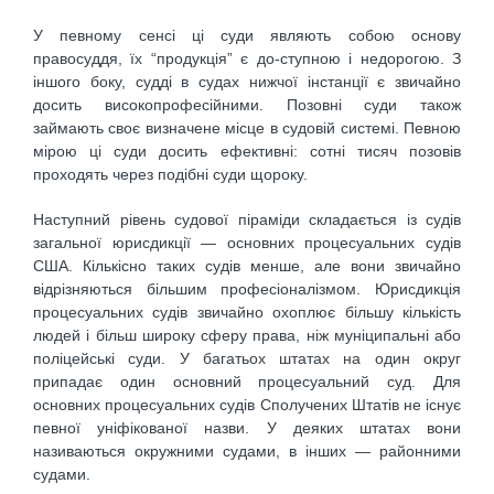
У певному сенсі ці суди являють собою основу
правосуддя, їх “продукція” є до-ступною і недорогою. З
іншого боку, судді в судах нижчої інстанції є звичайно
досить високопрофесійними. Позовні суди також
займають своє визначене місце в судовій системі. Певною
мірою ці суди досить ефективні: сотні тисяч позовів
проходять через подібні суди щороку.
Наступний рівень судової піраміди складається із судів
загальної юрисдикції — основних процесуальних судів
США. Кількісно таких судів менше, але вони звичайно
відрізняються більшим професіоналізмом. Юрисдикція
процесуальних судів звичайно охоплює більшу кількість
людей і більш широку сферу права, ніж муніципальні або
поліцейські суди. У багатьох штатах на один округ
припадає один основний процесуальний суд. Для
основних процесуальних судів Сполучених Штатів не існує
певної уніфікованої назви. У деяких штатах вони
називаються окружними судами, в інших — районними
судами.