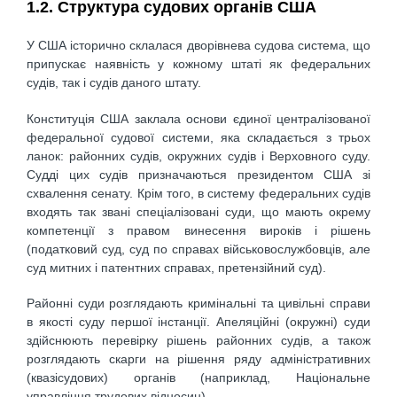
1.2. Структура судових органів США
У США історично склалася дворівнева судова система, що
припускає наявність у кожному штаті як федеральних
судів, так і судів даного штату.
Конституція США заклала основи єдиної централізованої
федеральної судової системи, яка складається з трьох
ланок: районних судів, окружних судів і Верховного суду.
Судді цих судів призначаються президентом США зі
схвалення сенату. Крім того, в систему федеральних судів
входять так звані спеціалізовані суди, що мають окрему
компетенції з правом винесення вироків і рішень
(податковий суд, суд по справах військовослужбовців, але
суд митних і патентних справах, претензійний суд).
Районні суди розглядають кримінальні та цивільні справи
в якості суду першої інстанції. Апеляційні (окружні) суди
здійснюють перевірку рішень районних судів, а також
розглядають скарги на рішення ряду адміністративних
(квазісудових) органів (наприклад, Національне
управління трудових відносин).