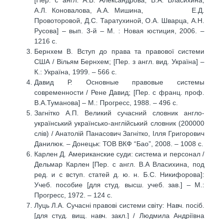
[Пер. с англ. А.В. Александрова, В.А. Власихина,
А.Л. Коновалова, А.А. Мишина, Е.Д.
Провоторовой, Д.С. Таратухиной, О.А. Шварца, А.Н.
Русова] – вып. 3-й – М. : Новая юстиция, 2006. –
1216 с.
Бернхем В. Вступ до права та правової системи
США / Вільям Бернхем; [Пер. з англ. вид. Україна] –
К.: Україна, 1999. – 566 с.
Давид Р. Основные правовые системы
современности / Рене Давид; [Пер. с франц. проф.
В.А.Туманова] – М.: Прогресс, 1988. – 496 с.
Загнітко А.П. Великий сучасний словник англо-
український українсько-англійський словник (200000
слів) / Анатолій Панасович Загнітко, Ілля Григорович
Данилюк. – Донецьк: ТОВ ВКФ “Бао”, 2008. – 1008 с.
Карлен Д. Американские суди: система и персонал /
Дельмар Карлен [Пер. с англ. В.А Власихина, под
ред. и с вступ. статей д. ю. н. Б.С. Никифорова]:
Учеб. пособие [для студ. высш. учеб. зав.] – М.:
Прогресс, 1972. – 124 с.
Луць Л.А. Сучасні правові системи світу: Навч. посіб.
[для студ. вищ. навч. закл.] / Людмила Андріївна