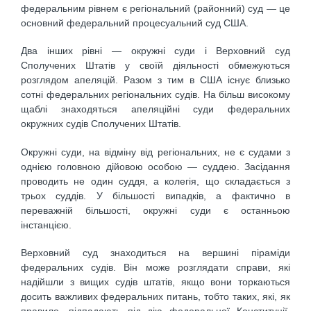
федеральним рівнем є регіональний (районний) суд — це
основний федеральний процесуальний суд США.
Два інших рівні — окружні суди і Верховний суд
Сполучених Штатів у своїй діяльності обмежуються
розглядом апеляцій. Разом з тим в США існує близько
сотні федеральних регіональних судів. На більш високому
щаблі знаходяться апеляційні суди федеральних
окружних судів Сполучених Штатів.
Окружні суди, на відміну від регіональних, не є судами з
однією головною дійовою особою — суддею. Засідання
проводить не один суддя, а колегія, що складається з
трьох суддів. У більшості випадків, а фактично в
переважній більшості, окружні суди є останньою
інстанцією.
Верховний суд знаходиться на вершині піраміди
федеральних судів. Він може розглядати справи, які
надійшли з вищих судів штатів, якщо вони торкаються
досить важливих федеральних питань, тобто таких, які, як