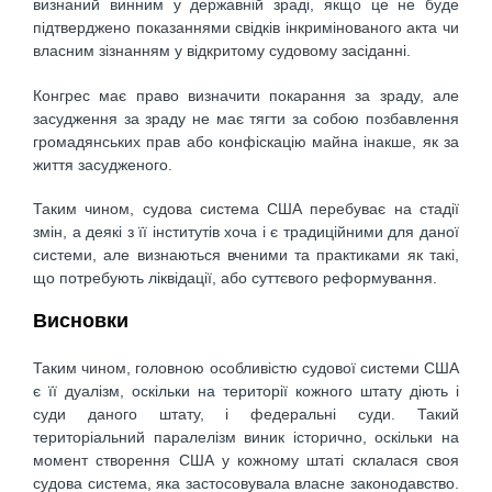
визнаний винним у державній зраді, якщо це не буде
підтверджено показаннями свідків інкримінованого акта чи
власним зізнанням у відкритому судовому засіданні.
Конгрес має право визначити покарання за зраду, але
засудження за зраду не має тягти за собою позбавлення
громадянських прав або конфіскацію майна інакше, як за
життя засудженого.
Таким чином, судова система США перебуває на стадії
змін, а деякі з її інститутів хоча і є традиційними для даної
системи, але визнаються вченими та практиками як такі,
що потребують ліквідації, або суттєвого реформування.
Висновки
Таким чином, головною особливістю судової системи США
є її дуалізм, оскільки на території кожного штату діють і
суди даного штату, і федеральні суди. Такий
територіальний паралелізм виник історично, оскільки на
момент створення США у кожному штаті склалася своя
судова система, яка застосовувала власне законодавство.