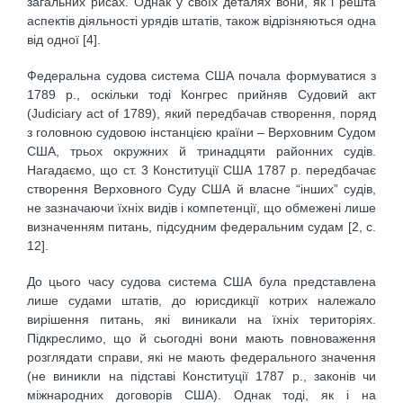
загальних рисах. Однак у своїх деталях вони, як і решта
аспектів діяльності урядів штатів, також відрізняються одна
від одної [4].
Федеральна судова система США почала формуватися з
1789 р., оскільки тоді Конгрес прийняв Судовий акт
(Judiciary act of 1789), який передбачав створення, поряд
з головною судовою інстанцією країни – Верховним Судом
США, трьох окружних й тринадцяти районних судів.
Нагадаємо, що ст. 3 Конституції США 1787 р. передбачає
створення Верховного Суду США й власне “інших” судів,
не зазначаючи їхніх видів і компетенції, що обмежені лише
визначенням питань, підсудним федеральним судам [2, с.
12].
До цього часу судова система США була представлена
лише судами штатів, до юрисдикції котрих належало
вирішення питань, які виникали на їхніх територіях.
Підкреслимо, що й сьогодні вони мають повноваження
розглядати справи, які не мають федерального значення
(не виникли на підставі Конституції 1787 р., законів чи
міжнародних договорів США). Однак тоді, як і на