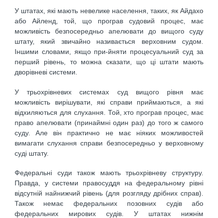
У штатах, які мають невелике населення, таких, як Айдахо
або Айленд, той, що програв судовий процес, має
можливість безпосередньо апелювати до вищого суду
штату, який звичайно називається верховним судом.
Іншими словами, якщо при-йняти процесуальний суд за
перший рівень, то можна сказати, що ці штати мають
дворівневі системи.
У трьохрівневих системах суд вищого рівня має
можливість вирішувати, які справи приймаються, а які
відхиляються для слухання. Той, хто програв процес, має
право апелювати (принаймні один раз) до того ж самого
суду. Але він практично не має ніяких можливостей
вимагати слухання справи безпосередньо у верховному
суді штату.
Федеральні суди також мають трьохрівневу структуру.
Правда, у системи правосуддя на федеральному рівні
відсутній найнижчий рівень (для розгляду дрібних справ).
Також немає федеральних позовних судів або
федеральних мирових судів. У штатах нижнім