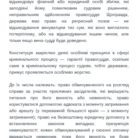
відшкодовує фізичній або юридичній особі збитки, які
заподіяні йому помилковим судовим рішенням,
неправильним здійсненням правосуддя. Щоправда,
держава має право на регресний позов — не
відшкодування винуватцем тих сум, які воно виплатило
потерпілому, або на відшкодування іншим чином, але
тільки якщо вина судді буде доведено.
Конституція закріплює деякі особливі принципи в сфері
кримінального процесу — гарантії правосуддя, оскільки
саме в кримінальному процесі судове, тобто державне,
примус проявляється особливо жорстко.
До їх числа належать: право обвинуваченого на розгляд
справи за участю присяжних засідателів, які вирішують
питання про його винність або невинність; право
користуватися допомогою адвоката з моменту затримання
або арешту (у переважній більшості країн — з моменту
затримання); право на безкоштовну юридичну допомогу в
встановлених законом випадках; презумпція
невинуватості: кожен обвинувачуваний у скоєнні злочину
вважається невинним, поки його винність не буде