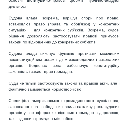
основні інституційно-правові форми публічно-владної
діяльності.
Судова влада, зокрема, вирішує спори про право,
встановлює право (права та обов’язки) у конкретних
ситуаціях і для конкретних суб’єктів. Зокрема, судові
рішення дозволяють застосовувати правові примусові
заходи по відношенню до конкретних суб’єктів.
Судова влада виконує функцію противаги можливим
неконституційним актам і діям законодавчих і виконавчих
органів. Водночас вона забезпечує конституційну
законність і захист прав громадян.
Суди не тільки застосовують закони та правові акти, але і
фактично займаються нормотворчістю.
Специфіка американського громадянського суспільства,
заснованого на свободі, визначила важливу роль судових
органів у всіх сферах як відносин громадян з державою,
так і відносин громадян між собою.