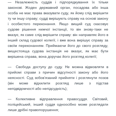
— Незалежність суддів і підпорядкування їх тільки
законові. Жоден державний орган, посадова або інша
особа не має права вказувати суду, як йому слід вирішити
ту чи іншу справу; судді вирішують справу на основі закону
і особистого переконання. Якщо вищий суд скасовує
судове рішення нижчої інстанції, то він знову-таки не
вказує, як саме слід вирішити справу: він направляє його в
інший склад судової колегії, і вже вона вирішує справу за
своїм переконанням. Приймаючи його до свого розгляду,
вищестояща судова інстанція не вказує, як має бути
вирішена справа, вона доручає його розгляд колегії;
— Свобода доступу до суду. Не можна відмовляти в
прийомі справи з причин відсутності закону або його
неясності. Суд зобов’язаний прийняти і розглянути позов
(він може відхилити розгляд лише з підстав
непідвідомчості або непідсудність);
— Колективне відправлення правосуддя. Світовий,
поліцейський, інший суддя одноосібно може розглядати
лише дрібні правопорушення;