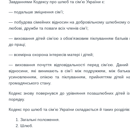
Завданнями Кодексу про шлюб та сім’ю України є:
— подальше зміцнення сім’ї;
— побудова сімейних відносин на добровільному шлюбному союз
любові, дружби та поваги всіх членів сім’ї;
— виховання дітей сім’єю з обов’язковим піклуванням батьків 
до праці;
— всемірна охорона інтересів матері і дітей;
— виховання почуття відповідальності перед сім’єю. Даний
відносини, які виникають в сім’ї між подружжям, між батька
усиновленням, опікою та піклуванням, прийняттям дітей н
громадянського стану.
Кодекс знову повернувся до урівняння позашлюбних дітей і
порядку.
Кодекс про шлюб та сім’ю України складається й таких розділів
Загальні положення.
Шлюб.