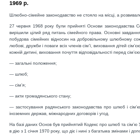
1969 р.
Шлюбно-сімейне законодавство не стояло на місці, а розвивало
27 червня 1968 року були прийняті Основи законодавства Со
вирішили цілий ряд питань сімейного права. Основні завдання 
побудова сімейних відносин на добровільному шлюбному союзі 
любові, дружби і поваги всіх членів сім’ї, виховання дітей сім’
кожній дитині, виховання почуття відповідальності перед сім’єю
— загальні положення;
— шлюб;
— сім’я;
— акти громадянського стану;
— застосування радянського законодавства про шлюб і сім’ю 
іноземних держав, міжнародних договорів і угод.
На базі даних Основ був прийнятий Кодекс про шлюб та сім’ю 
в дію з 1 січня 1970 року, що діє і нині з багатьма змінами і д