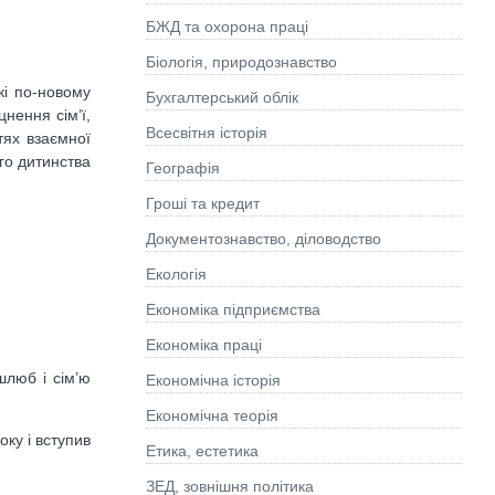
БЖД та охорона праці
Біологія, природознавство
кі по-новому
Бухгалтерський облік
нення сім’ї,
Всесвітня історія
тях взаємної
ого дитинства
Географія
Гроші та кредит
Документознавство, діловодство
Екологія
Економіка підприємства
Економіка праці
шлюб і сім’ю
Економічна історія
Економічна теорія
ку і вступив
Етика, естетика
ЗЕД, зовнішня політика