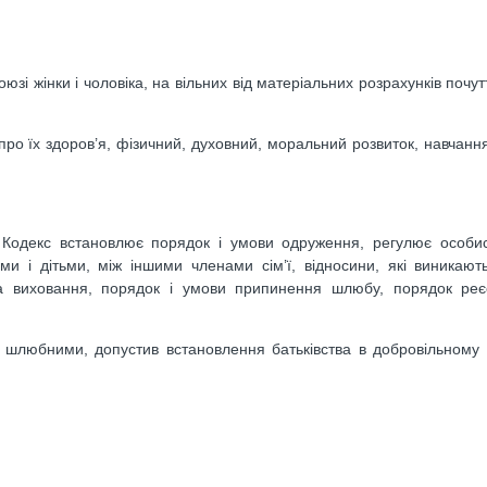
і жінки і чоловіка, на вільних від матеріальних розрахунків почут
про їх здоров’я, фізичний, духовний, моральний розвиток, навчання 
 Кодекс встановлює порядок і умови одруження, регулює особис
ми і дітьми, між іншими членами сім’ї, відносини, які виникають
а виховання, порядок і умови припинення шлюбу, порядок реєст
з шлюбними, допустив встановлення батьківства в добровільному
: