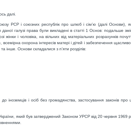
сь далі.
юзу РСР і союзних республік про шлюб і сім’ю (далі Основи), я
даної галузі права були викладені в статті 1 Основ: подальше зміц
жінки і чоловіка, на вільних від матеріальних розрахунків почут
єю, всемірна охорона інтересів матері і дітей і забезпечення щаслив
 та інше. Основи складалися з п’яти розділів:
до іноземців і осіб без громадянства, застосування законів про 
України, який був затверджений Законом УРСР від 20 червня 1969 ро
оповненнями.