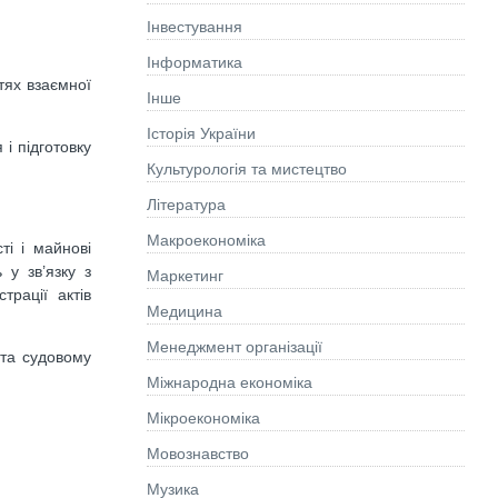
Інвестування
Інформатика
тях взаємної
Інше
Історія України
і підготовку
Культурологія та мистецтво
Літературa
Макроекономіка
ті і майнові
 у зв’язку з
Маркетинг
рації актів
Медицина
Менеджмент організації
 та судовому
Міжнародна економіка
Мікроекономіка
Мовознавство
Музика